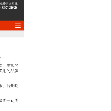
免费咨询热线：
0-807-2030
。
闻、丰富的
实用的品牌
报、台州晚
择周一到周