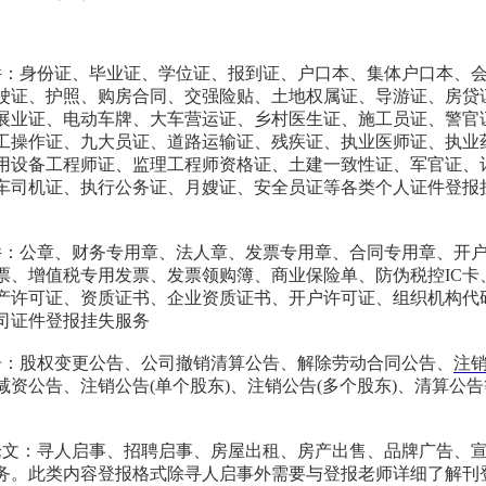
件：身份证、毕业证、学位证、报到证、户口本、集体户口本、
驶证、护照、购房合同、交强险贴、土地权属证、导游证、房贷
展业证、电动车牌、大车营运证、乡村医生证、施工员证、警官
工操作证、九大员证、道路运输证、残疾证、执业医师证、执业
用设备工程师证、监理工程师资格证、土建一致性证、军官证、
车司机证、执行公务证、月嫂证、安全员证等各类个人证件登报
件：公章、财务专用章、法人章、发票专用章、合同专用章、开
票、增值税专用发票、发票领购簿、商业保险单、防伪税控IC卡
产许可证、资质证书、企业资质证书、开户许可证、组织机构代
司证件登报挂失服务
告：股权变更公告、公司撤销清算公告、解除劳动合同公告、
注
减资公告、注销公告(单个股东)、注销公告(多个股东)、清算公
论文：寻人启事、招聘启事、房屋出租、房产出售、品牌广告、
务。此类内容登报格式除寻人启事外需要与登报老师详细了解刊