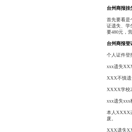
台州商报挂
首先要看是
证遗失、学
要480元，
台州商报登
个人证件登
xxx遗失X
XXX不慎
XXXX学校
xxx遗失x
本人XXXX
废。
XXX遗失X