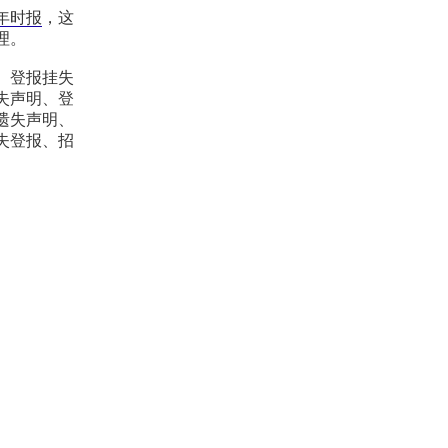
年时报
，这
理。
、登报挂失
失声明、登
遗失声明、
失登报、招