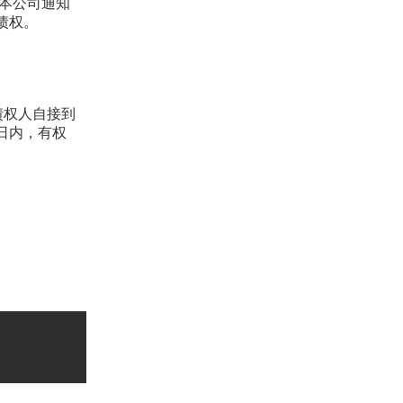
到本公司通知
债权。
债权人自接到
日内，有权
求。