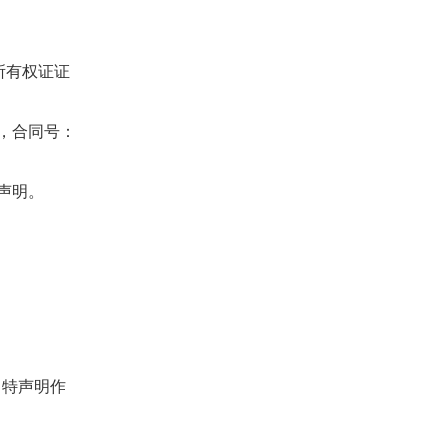
所有权证证
失，合同号：
声明。
，特声明作
。