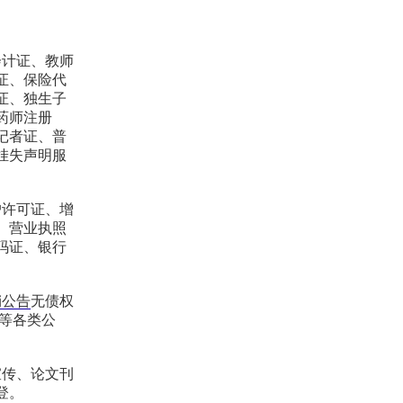
会计证、教师
证、保险代
证、独生子
药师注册
记者证、普
挂失声明服
户许可证、增
、营业执照
码证、银行
销公告
无债权
告等各类公
宣传、论文刊
登。