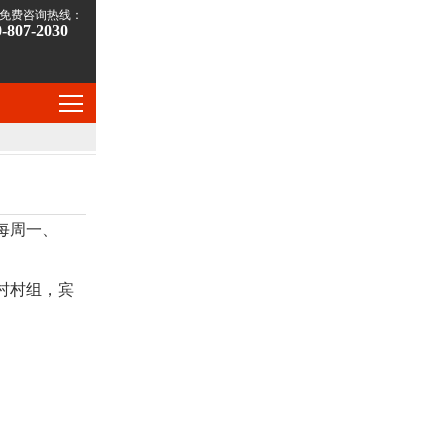
免费咨询热线：
0-807-2030
版每周一、
。
村村组，宾