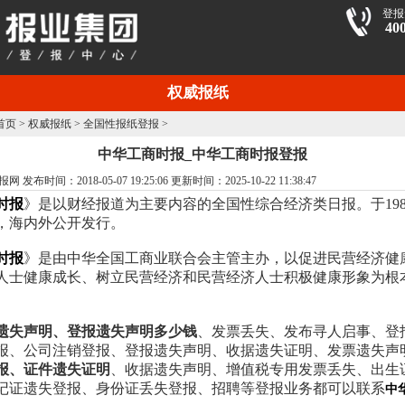
登报
40
权威报纸
首页
>
权威报纸
>
全国性报纸登报
>
中华工商时报_中华工商时报登报
布时间：2018-05-07 19:25:06 更新时间：2025-10-22 11:38:47
时报
》是以财经报道为主要内容的全国性综合经济类日报。于1989
，海内外公开发行。
时报
》是由中华全国工商业联合会主管主办，以促进民营经济健
人士健康成长、树立民营经济和民营经济人士积极健康形象为根
。
遗失声明、登报遗失声明多少钱
、发票丢失、发布寻人启事、登
报、公司注销登报、登报遗失声明、收据遗失证明、发票遗失声
报、证件遗失证明
、收据遗失声明、增值税专用发票丢失、出生
记证遗失登报、身份证丢失登报、招聘等登报业务都可以联系
中