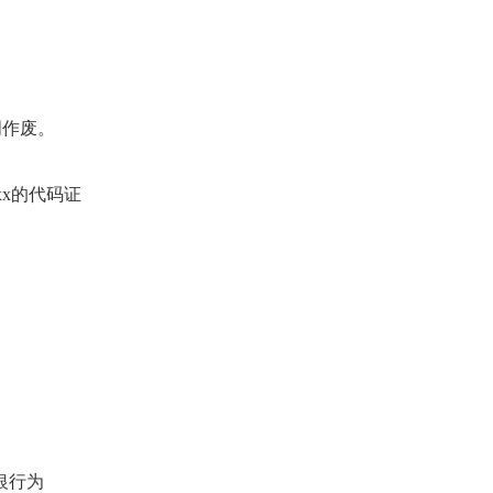
明作废。
xx的代码证
户银行为