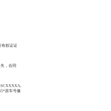
所有权证证
丢失，合同
CXXXXA,
055*原车号豫