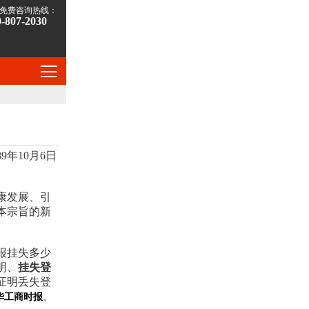
免费咨询热线：
0-807-2030
年10月6日
康发展、引
本宗旨的新
报挂失多少
明、
挂失登
证明丢失登
。
华工商时报