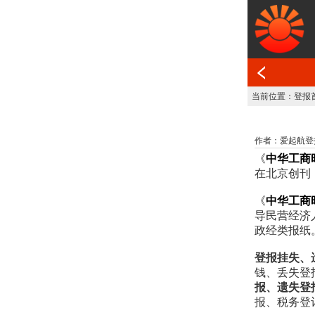
当前位置：
登报
作者：爱起航登报网 发
《
中华工商
在北京创刊
《
中华工商
导民营经济
政经类报纸
登报挂失、
钱、丢失登
报、遗失登
报、税务登