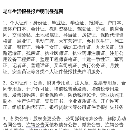
老年生活报登报声明刊登范围
1、个人证件：身份证、毕业证、学位证、报到证、户口本、
集体户口本、会计证、教师资格证、驾驶证、护照、购房合
同、交强险贴、土地权属证、导游证、房贷证、保险代理资
格证、展业证、电动车牌、大车营运证、乡村医生证、施工
员证、警官证、独生子女证、锅炉工操作证、九大员证、道
路运输证、残疾证、执业医师证、执业药师注册证、注册公
用设备工程师证、监理工程师资格证、土建一致性证、军官
证、记者证、普通话证、叉车司机证、执行公务证、月嫂
证、安全员证等各类个人证件登报挂失声明服务。
2、公司证件：公章、财务专用章、法人章、发票专用章、合
同专用章、开户许可证、增值税普通发票、增值税专用发
票、发票领购簿、商业保险单、防伪税控IC卡、营业执照正
副本、生产许可证、资质证书、企业资质证书、开户许可
证、组织机构代码证、银行贷款卡等公司证件登报挂失服务
3、各类公告：股权变更公告、公司撤销清算公告、解除劳动
合同公告、
注销公告
无债权债务公告、减资公告、注销公告