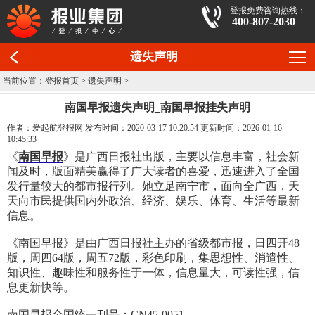
登报免费咨询热线：
400-807-2030
遗失声明
当前位置：
登报首页
>
遗失声明
>
南国早报遗失声明_南国早报挂失声明
作者：爱起航登报网 发布时间：2020-03-17 10:20:54 更新时间：2026-01-16
10:45:33
《
南国早报
》是广西日报社出版，主要以信息丰富，社会新
闻及时，版面精美赢得了广大读者的喜爱，迅速进入了全国
发行量较大的都市报行列。她立足南宁市，面向全广西，天
天向市民提供国内外政治、经济、娱乐、体育、生活等最新
信息。
《南国早报》是由广西日报社主办的省级都市报，日四开48
版，周四64版，周五72版，彩色印刷，集思想性、消遣性、
知识性、趣味性和服务性于一体，信息量大，可读性强，信
息更新快等。
南国早报全国统一刊号：CN45-0051。