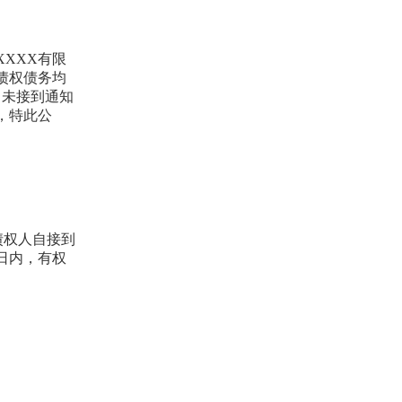
XXX有限
债权债务均
，未接到通知
，特此公
债权人自接到
日内，有权
。