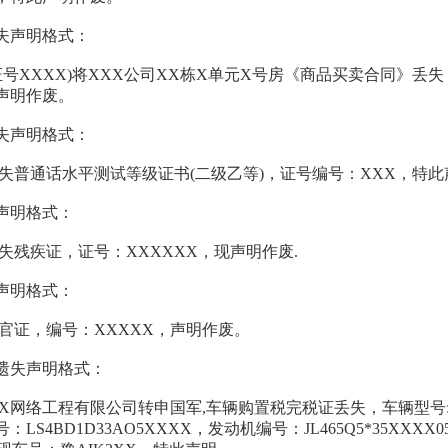
失声明格式：
证号XXXX)将XXX公司XX栋X单元X号房《商品买卖合同》丢
特声明作废。
失声明格式：
遗失普通话水平测试等级证书(二级乙等)，证号编号：XXX，特此
声明格式：
失残疾证，证号：XXXXXX，现声明作废.
声明格式：
军官证，编号：XXXXX，声明作废。
遗失声明格式：
X网络工程有限公司转申国军,车辆购置税完税证丢失，车辆型号:S
LS4BD1D33AO5XXXX，发动机编号：JL465Q5*35XXXX