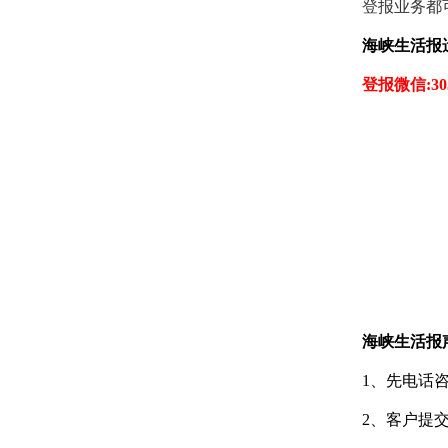
登报业务都
海峡生活报
登报微信:303
海峡生活报
1、先电话
2、客户提