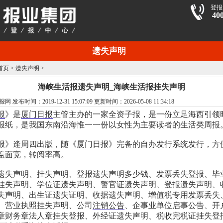
登报
40
遗失声明
首页
>
遗失声明
>
海峡生活报遗失声明_海峡生活报挂失声明
布时间：2019-12-31 15:07:09 更新时间：2026-05-08 11:34:18
报
》是
厦门日报
主管主办的一家全资子报，是一份立足海西引领
报纸，是我国东南沿海惟一一份以女性为主要读者的生活类周报
报》逢周四出版，随《厦门日报》完备的自办发行系统发行，方
盖面宽，转阅率高。
遗失声明、挂失声明、登报遗失声明多少钱、发票丢失登报、毕
挂失声明、学位证遗失声明、警官证遗失声明、登报遗失声明、
失声明、出生证遗失证明、收据遗失声明、增值税专用发票丢失
、营业执照挂失声明、公司
注销公告
、企事业单位启事公告、开
章财务章法人章挂失登报、外经证遗失声明、税收完税证挂失登