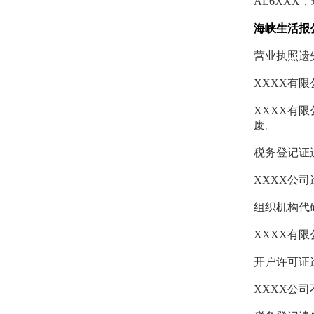
AL6XXX
海峡生活报
营业执照遗
XXXX有
XXXX有
废。
税务登记证
XXXX公
组织机构代
XXXX有限
开户许可证
XXXX公