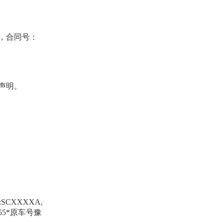
失，合同号：
声明。
CXXXXA,
055*原车号豫