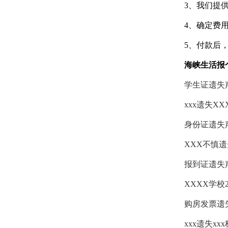
3、我们提
4、确定费
5、付款后
海峡生活报
学生证遗失
xxx遗失X
身份证遗失
XXX不慎
报到证遗失
XXXX学校
购房发票遗
xxx遗失x