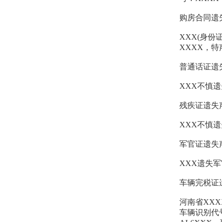
购房合同遗
XXX(身份
XXXX，
普通话证遗
XXX不慎
残疾证遗失
XXX不慎遗
军官证遗失
XXX遗失
车辆完税证
河南省XXX
车辆识别代号：