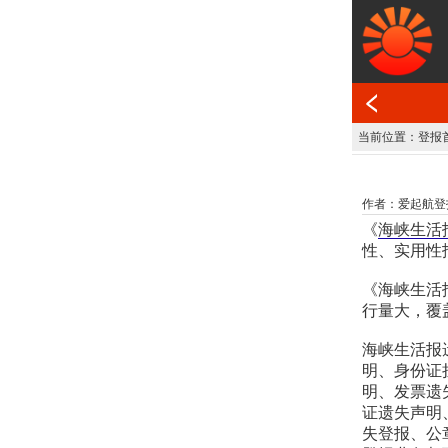
当前位置：
登报
作者：爱起航登报网 发
《
海峡生活
性、实用性
《海峡生活
行量大，覆
海峡生活报
明、身份证
明、发票遗
证遗失声明
失登报、公