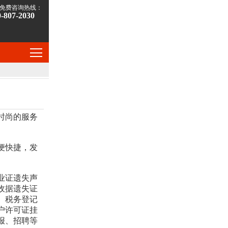
免费咨询热线：
0-807-2030
时尚的服务
。
便快捷，发
业证遗失声
收据遗失证
、税务登记
户许可证挂
报、招聘等