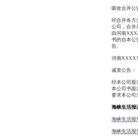
吸收合并公
经合并各方
公司，合并
由河南XX
书的自本公
告。
河南XXXX
减资公告：
经本公司股
本公司书面
要求本公司
海峡生活报
海峡生活报
海峡生活报