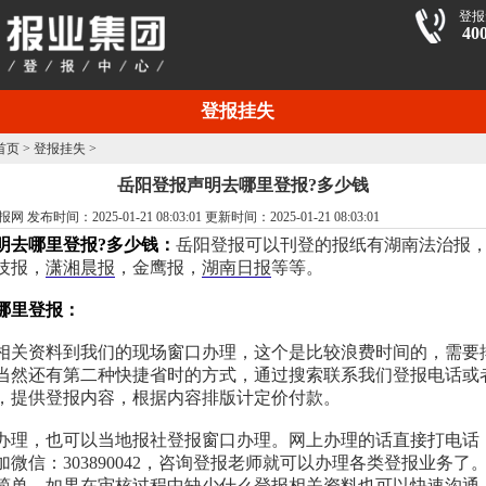
登报
40
登报挂失
首页
>
登报挂失
>
岳阳登报声明去哪里登报?多少钱
布时间：2025-01-21 08:03:01 更新时间：2025-01-21 08:03:01
明去哪里登报?多少钱：
岳阳登报可以刊登的报纸有湖南法治报
技报，
潇湘晨报
，金鹰报，
湖南日报
等等。
哪里登报：
相关资料到我们的现场窗口办理，这个是比较浪费时间的，需要
当然还有第二种快捷省时的方式，通过搜索联系我们登报电话或
，提供登报内容，根据内容排版计定价付款。
理，也可以当地报社登报窗口办理。网上办理的话直接打电话：400
添加微信：303890042，咨询登报老师就可以办理各类登报业务了
简单，如果在审核过程中缺少什么登报相关资料也可以快速沟通