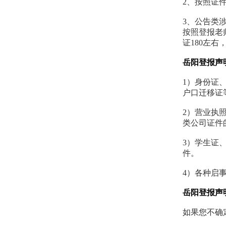
2、按照证
3、公告类
按照登报老师
证180左右，
岳阳登报声
1）身份证
户口迁移证
2）营业执
类公司证件
3）学生证
件。
4）各种启
岳阳登报声
如果您不确