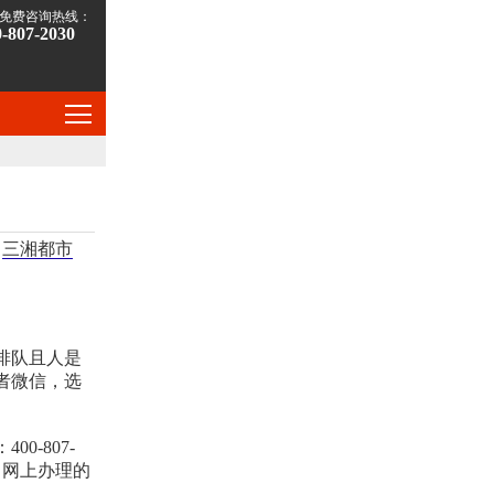
免费咨询热线：
0-807-2030
，
三湘都市
排队且人是
者微信，选
-807-
。网上办理的
。