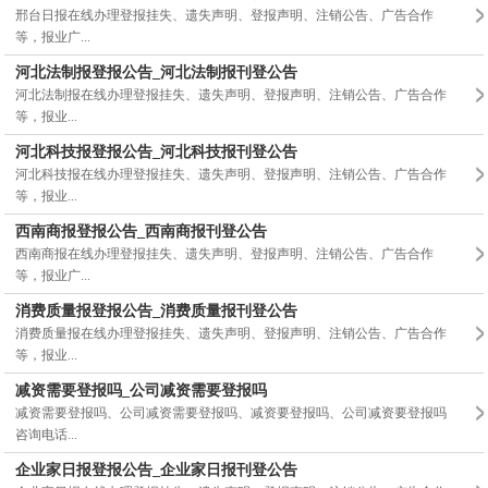
邢台日报在线办理登报挂失、遗失声明、登报声明、注销公告、广告合作
等，报业广...
河北法制报登报公告_河北法制报刊登公告
河北法制报在线办理登报挂失、遗失声明、登报声明、注销公告、广告合作
等，报业...
河北科技报登报公告_河北科技报刊登公告
河北科技报在线办理登报挂失、遗失声明、登报声明、注销公告、广告合作
等，报业...
西南商报登报公告_西南商报刊登公告
西南商报在线办理登报挂失、遗失声明、登报声明、注销公告、广告合作
等，报业广...
消费质量报登报公告_消费质量报刊登公告
消费质量报在线办理登报挂失、遗失声明、登报声明、注销公告、广告合作
等，报业...
减资需要登报吗_公司减资需要登报吗
减资需要登报吗、公司减资需要登报吗、减资要登报吗、公司减资要登报吗
咨询电话...
企业家日报登报公告_企业家日报刊登公告